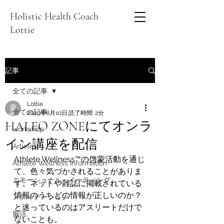
Holistic Health Coach
Lottie
記事
全ての記事
Lottie
全ての記事
2020年8月10日
読了時間: 2分
HALEO ZONEにてオンラ
workshop
イン講座を配信
Articles
Athlete Wellness™の啓蒙活動を通じ
Athlete Wellness Information
て、色々気づかされることがありま
エモーショナル・イーティング
す。ネットや雑誌に掲載されている
情報のうちどの情報が正しいのか？
メディテーション
と迷っているのはアスリートだけで
脳活
ないことも。