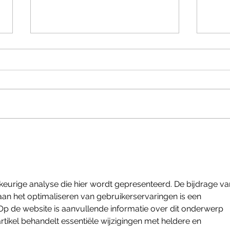
YOUR BRAIN RE-MAPS
魔物
AFTER INJURY 怪我の後、脳
ない
では何が起きているのか
ツ心
が基
eurige analyse die hier wordt gepresenteerd. De bijdrage va
 aan het optimaliseren van gebruikerservaringen is een 
Op de website is aanvullende informatie over dit onderwerp 
artikel behandelt essentiële wijzigingen met heldere en 